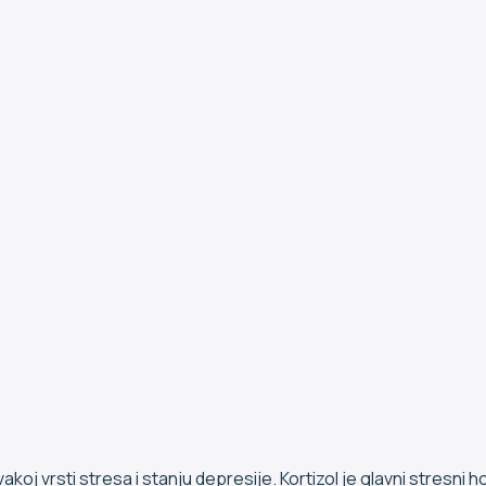
 svakoj vrsti stresa i stanju depresije. Kortizol je glavni stres