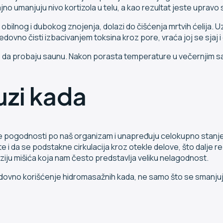
no umanjuju nivo kortizola u telu, a kao rezultat jeste upravo
ilnog i dubokog znojenja, dolazi do čišćenja mrtvih ćelija. U
ovno čisti izbacivanjem toksina kroz pore, vraća joj se sjaj i 
 probaju saunu. Nakon porasta temperature u večernjim sati
zi kada
 pogodnosti po naš organizam i unapređuju celokupno stanj
i da se podstakne cirkulacija kroz otekle delove, što dalje r
iju mišića koja nam često predstavlja veliku nelagodnost.
dovno korišćenje hidromasažnih kada, ne samo što se smanjuju 