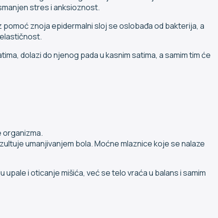
 smanjen stres i anksioznost.
z pomoć znoja epidermalni sloj se oslobađa od bakterija, a
elastičnost.
ma, dolazi do njenog pada u kasnim satima, a samim tim će
e organizma.
ezultuje umanjivanjem bola. Moćne mlaznice koje se nalaze
upale i oticanje mišića, već se telo vraća u balans i samim