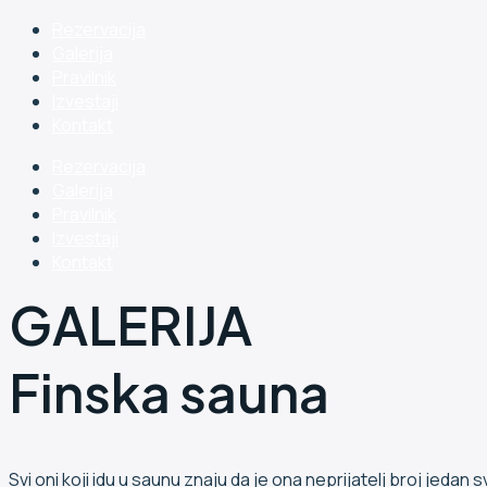
Rezervacija
Galerija
Pravilnik
Izvestaji
Kontakt
Rezervacija
Galerija
Pravilnik
Izvestaji
Kontakt
GALERIJA
Finska sauna
Svi oni koji idu u saunu znaju da je ona neprijatelj broj jedan