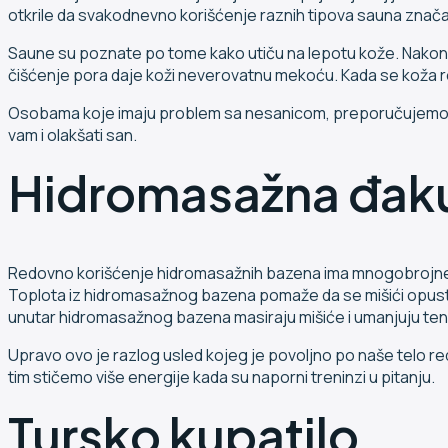
otkrile da svakodnevno korišćenje raznih tipova sauna značaj
Saune su poznate po tome kako utiču na lepotu kože. Nakon ob
čišćenje pora daje koži neverovatnu mekoću. Kada se koža red
Osobama koje imaju problem sa nesanicom, preporučujemo da
vam i olakšati san.
Hidromasažna đaku
Redovno korišćenje hidromasažnih bazena ima mnogobrojne
Toplota iz hidromasažnog bazena pomaže da se mišići opuste 
unutar hidromasažnog bazena masiraju mišiće i umanjuju tenz
Upravo ovo je razlog usled kojeg je povoljno po naše telo re
tim stičemo više energije kada su naporni treninzi u pitanju.
Tursko kupatilo