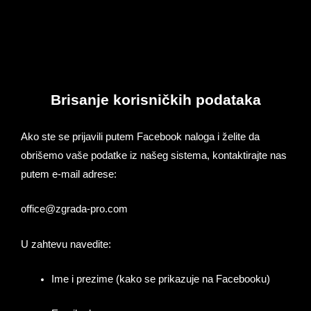
Skip
to
content
Brisanje korisničkih podataka
Ako ste se prijavili putem Facebook naloga i želite da
obrišemo vaše podatke iz našeg sistema, kontaktirajte nas
putem e-mail adrese:
office@zgrada-pro.com
U zahtevu navedite:
Ime i prezime (kako se prikazuje na Facebooku)