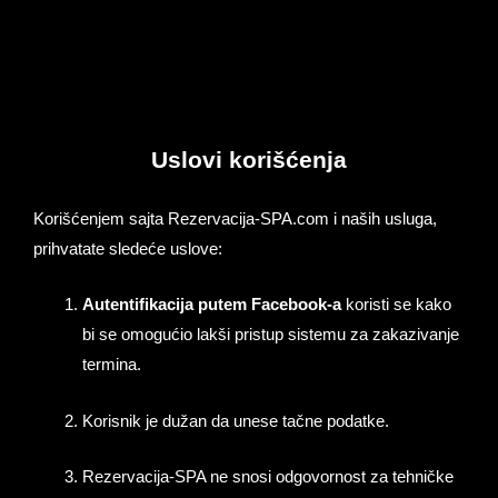
Skip
to
content
Uslovi korišćenja
Korišćenjem sajta Rezervacija-SPA.com i naših usluga,
prihvatate sledeće uslove:
Autentifikacija putem Facebook-a
koristi se kako
bi se omogućio lakši pristup sistemu za zakazivanje
termina.
Korisnik je dužan da unese tačne podatke.
Rezervacija-SPA ne snosi odgovornost za tehničke